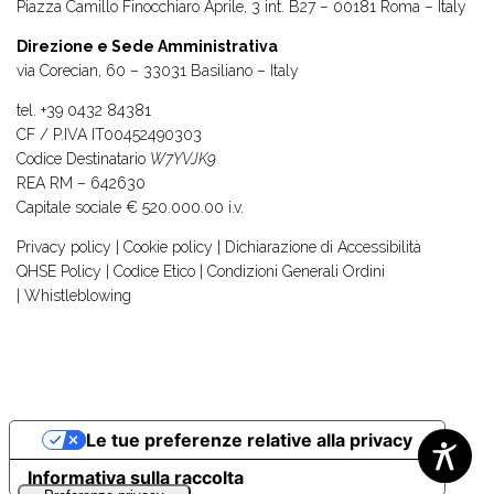
Piazza Camillo Finocchiaro Aprile, 3 int. B27 – 00181 Roma – Italy
Direzione e Sede Amministrativa
via Corecian, 60 – 33031 Basiliano – Italy
tel.
+39 0432 84381
CF / P.IVA IT00452490303
Codice Destinatario
W7YVJK9
REA RM – 642630
Capitale sociale € 520.000.00 i.v.
Privacy policy
|
Cookie policy
|
Dichiarazione di Accessibilità
QHSE Policy
|
Codice Etico
|
Condizioni Generali Ordini
|
Whistleblowing
Le tue preferenze relative alla privacy
Informativa sulla raccolta