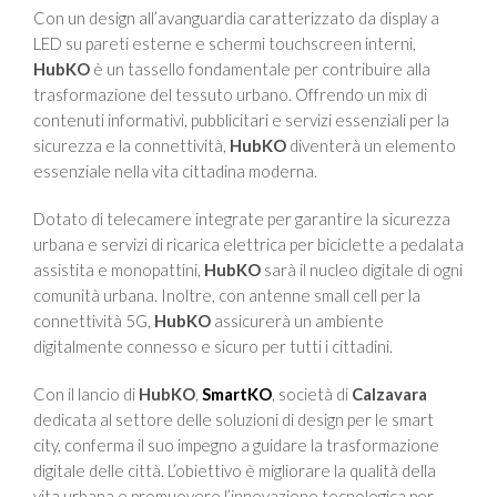
Con un design all’avanguardia caratterizzato da display a
LED su pareti esterne e schermi touchscreen interni,
HubKO
è un tassello fondamentale per contribuire alla
trasformazione del tessuto urbano. Offrendo un mix di
contenuti informativi, pubblicitari e servizi essenziali per la
sicurezza e la connettività,
HubKO
diventerà un elemento
essenziale nella vita cittadina moderna.
Dotato di telecamere integrate per garantire la sicurezza
urbana e servizi di ricarica elettrica per biciclette a pedalata
assistita e monopattini,
HubKO
sarà il nucleo digitale di ogni
comunità urbana. Inoltre, con antenne small cell per la
connettività 5G,
HubKO
assicurerà un ambiente
digitalmente connesso e sicuro per tutti i cittadini.
Con il lancio di
HubKO
,
SmartKO
, società di
Calzavara
dedicata al settore delle soluzioni di design per le smart
city, conferma il suo impegno a guidare la trasformazione
digitale delle città. L’obiettivo è migliorare la qualità della
vita urbana e promuovere l’innovazione tecnologica per