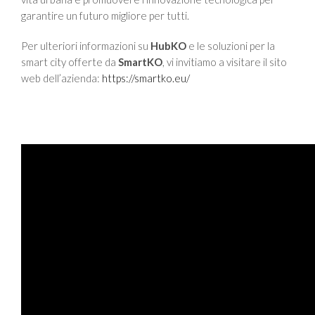
garantire un futuro migliore per tutti.
Per ulteriori informazioni su
HubKO
e le soluzioni per la
smart city offerte da
SmartKO
, vi invitiamo a visitare il sito
web dell’azienda:
https://smartko.eu/