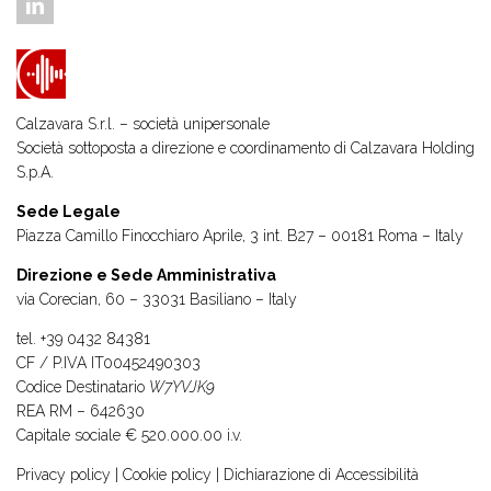
Calzavara S.r.l. – società unipersonale
Società sottoposta a direzione e coordinamento di
Calzavara Holding
S.p.A.
Sede Legale
Piazza Camillo Finocchiaro Aprile, 3 int. B27 – 00181 Roma – Italy
Direzione e Sede Amministrativa
via Corecian, 60 – 33031 Basiliano – Italy
tel.
+39 0432 84381
CF / P.IVA IT00452490303
Codice Destinatario
W7YVJK9
REA RM – 642630
Capitale sociale € 520.000.00 i.v.
Privacy policy
|
Cookie policy
|
Dichiarazione di Accessibilità