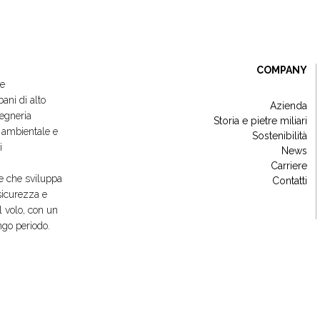
COMPANY
 e
ani di alto
Azienda
gegneria
Storia e pietre miliari
e ambientale e
Sostenibilità
i
News
Carriere
e che sviluppa
Contatti
 sicurezza e
l volo, con un
ungo periodo.