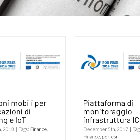
oni mobili per
Piattaforma di
cazioni di
monitoraggio
ng e IoT
infrastruttura I
, 2018
|
Tags:
Finance
,
December 5th, 2017
|
Tag
Finance
,
porfesr