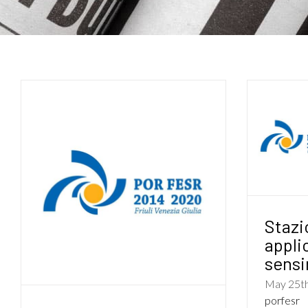
Stazi
appli
sensi
May 25th
porfesr