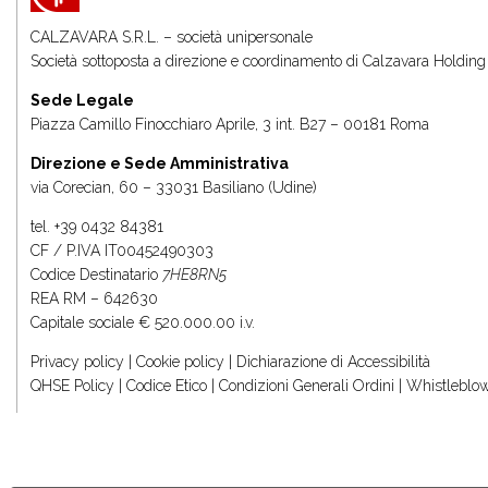
CALZAVARA S.R.L. – società unipersonale
Società sottoposta a direzione e coordinamento di
Calzavara Holding 
Sede Legale
Piazza Camillo Finocchiaro Aprile, 3 int. B27 – 00181 Roma
Direzione e Sede Amministrativa
via Corecian, 60 – 33031 Basiliano (Udine)
tel.
+39 0432 84381
CF / P.IVA IT00452490303
Codice Destinatario
7HE8RN5
REA RM – 642630
Capitale sociale € 520.000.00 i.v.
Privacy policy
|
Cookie policy
|
Dichiarazione di Accessibilità
QHSE Policy
|
Codice Etico
|
Condizioni Generali Ordini
|
Whistleblo