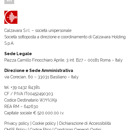
Calzavara S.r.l. – società unipersonale
Società sottoposta a direzione e coordinamento di
Calzavara Holding
S.p.A.
Sede Legale
Piazza Camillo Finocchiaro Aprile, 3 int. B27 – 00181 Roma – Italy
Direzione e Sede Amministrativa
via Corecian, 60 – 33031 Basiliano – Italy
tel.
+39 0432 84381
CF / P.IVA IT00452490303
Codice Destinatario
W7YVJK9
REA RM – 642630
Capitale sociale € 520.000.00 i.v.
Privacy policy
|
Cookie policy
|
Dichiarazione di Accessibilità
QHSE Policy
|
Codice Etico
|
Condizioni Generali Ordini