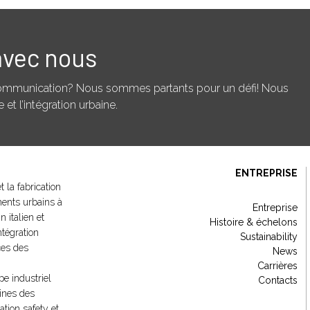
avec nous
écommunication? Nous sommes partants pour un défi! Nous
et l’intégration urbaine.
ENTREPRISE
 la fabrication
ments urbains à
Entreprise
n italien et
Histoire & échelons
ntégration
Sustainability
ces des
News
Carrières
pe industriel
Contacts
ines des
ation safety et