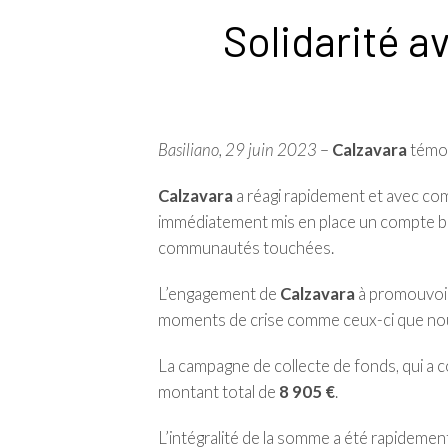
Solidarité a
Basiliano, 29 juin 2023
–
Calzavara
témoi
Calzavara
a réagi rapidement et avec com
immédiatement mis en place un compte banc
communautés touchées.
L’engagement de
Calzavara
à promouvoir 
moments de crise comme ceux-ci que nous
La campagne de collecte de fonds, qui a 
montant total de
8 905 €
.
L’intégralité de la somme a été rapideme