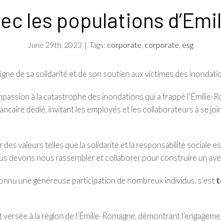
vec les populations d’E
June 29th, 2023
|
Tags:
corporate
,
corporate
,
esg
gne de sa solidarité et de son soutien aux victimes des inondat
passion à la catastrophe des inondations qui a frappé l’Émilie-R
aire dédié, invitant les employés et les collaborateurs à se join
des valeurs telles que la solidarité et la responsabilité sociale e
 devons nous rassembler et collaborer pour construire un aveni
connu une généreuse participation de nombreux individus, s’est
t
nt versée à la région de l’Émilie-Romagne, démontrant l’engagem