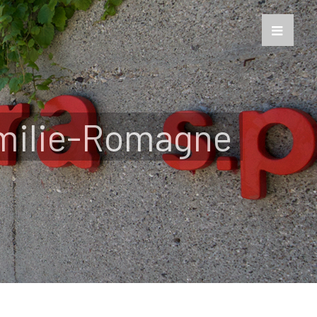
Toggle
Sliding
Bar
Area
’Emilie-Romagne