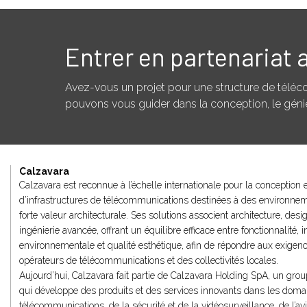
Entrer en partenariat 
Avez-vous un projet pour une structure de tél
pouvons vous guider dans la conception, le génie 
Calzavara
Calzavara est reconnue à l’échelle internationale pour la conception et
d’infrastructures de télécommunications destinées à des environne
forte valeur architecturale. Ses solutions associent architecture, desig
ingénierie avancée, offrant un équilibre efficace entre fonctionnalité, i
environnementale et qualité esthétique, afin de répondre aux exigen
opérateurs de télécommunications et des collectivités locales.
Aujourd’hui, Calzavara fait partie de Calzavara Holding SpA, un grou
qui développe des produits et des services innovants dans les doma
télécommunications, de la sécurité et de la vidéosurveillance, de l’avi