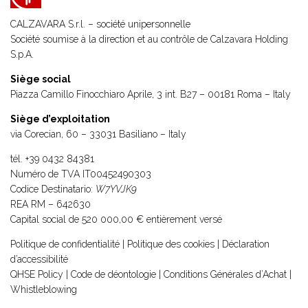
CALZAVARA S.r.l. – société unipersonnelle
Société soumise à la direction et au contrôle de
Calzavara Holding
S.p.A.
Siège social
Piazza Camillo Finocchiaro Aprile, 3 int. B27 – 00181 Roma – Italy
Siège d’exploitation
via Corecian, 60 – 33031 Basiliano – Italy
tél.
+39 0432 84381
Numéro de TVA IT00452490303
Codice Destinatario:
W7YVJK9
REA RM – 642630
Capital social de 520 000,00 € entièrement versé
Politique de confidentialité
|
Politique des cookies
|
Déclaration
d’accessibilité
QHSE Policy
|
Code de déontologie
|
Conditions Générales d’Achat
|
Whistleblowing