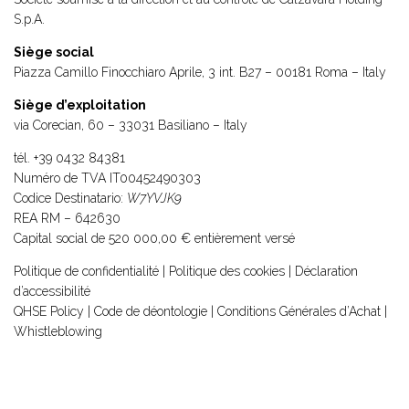
S.p.A.
Siège social
Piazza Camillo Finocchiaro Aprile, 3 int. B27 – 00181 Roma – Italy
Siège d’exploitation
via Corecian, 60 – 33031 Basiliano – Italy
tél.
+39 0432 84381
Numéro de TVA IT00452490303
Codice Destinatario:
W7YVJK9
REA RM – 642630
Capital social de 520 000,00 € entièrement versé
Politique de confidentialité
|
Politique des cookies
|
Déclaration
d’accessibilité
QHSE Policy
|
Code de déontologie
|
Conditions Générales d’Achat
|
Whistleblowing