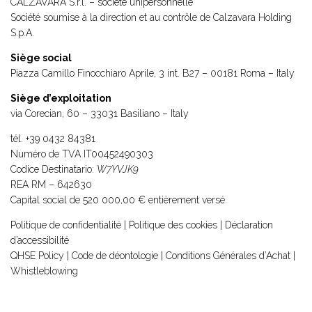
CALZAVARA S.r.l. – société unipersonnelle
Société soumise à la direction et au contrôle de
Calzavara Holding
S.p.A.
Siège social
Piazza Camillo Finocchiaro Aprile, 3 int. B27 – 00181 Roma – Italy
Siège d’exploitation
via Corecian, 60 – 33031 Basiliano – Italy
tél.
+39 0432 84381
Numéro de TVA IT00452490303
Codice Destinatario:
W7YVJK9
REA RM – 642630
Capital social de 520 000,00 € entièrement versé
Politique de confidentialité
|
Politique des cookies
|
Déclaration
d’accessibilité
QHSE Policy
|
Code de déontologie
|
Conditions Générales d’Achat
|
Whistleblowing