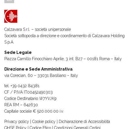
Calzavara S.r.l. – società unipersonale
Società sottoposta a direzione e coordinamento di
Calzavara Holding
S.p.A.
Sede Legale
Piazza Camillo Finocchiaro Aprile, 3 int. B27 – 00181 Roma – Italy
Direzione e Sede Amministrativa
via Corecian, 60 – 33031 Basiliano – Italy
tel.
+39 0432 84381
CF / P.IVA IT00452490303
Codice Destinatario
W7YVJK9
REA RM – 642630
Capitale sociale € 520.000.00 i.v.
Privacy policy
|
Cookie policy
|
Dichiarazione di Accessibilità
QHSE Policy
|
Codice Etico
|
Condizioni Generali Ordini