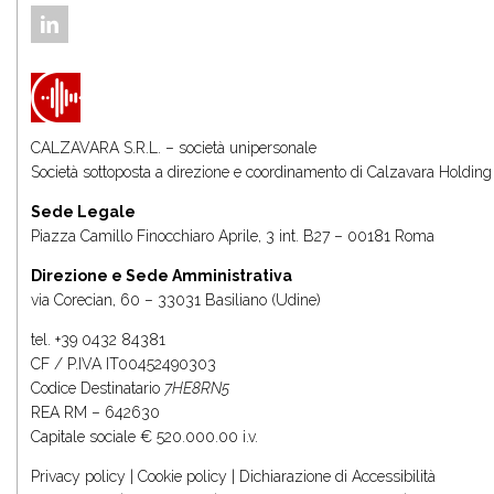
CALZAVARA S.R.L. – società unipersonale
Società sottoposta a direzione e coordinamento di
Calzavara Holding 
Sede Legale
Piazza Camillo Finocchiaro Aprile, 3 int. B27 – 00181 Roma
Direzione e Sede Amministrativa
via Corecian, 60 – 33031 Basiliano (Udine)
tel.
+39 0432 84381
CF / P.IVA IT00452490303
Codice Destinatario
7HE8RN5
REA RM – 642630
Capitale sociale € 520.000.00 i.v.
Privacy policy
|
Cookie policy
|
Dichiarazione di Accessibilità