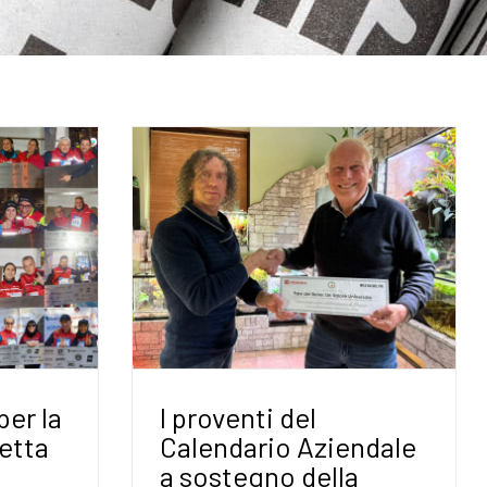
per la
I proventi del
fetta
Calendario Aziendale
a sostegno della