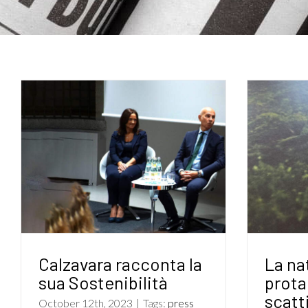
Calzavara racconta la
La na
sua Sostenibilità
prota
scatt
October 12th, 2023
|
Tags:
press