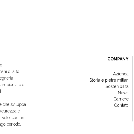
COMPANY
 e
ani di alto
Azienda
gegneria
Storia e pietre miliari
e ambientale e
Sostenibilità
i
News
Carriere
e che sviluppa
Contatti
 sicurezza e
l volo, con un
ungo periodo.