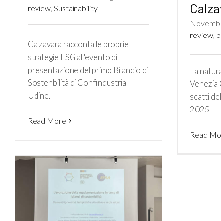
Calza
review
,
Sustainability
Novembe
review
,
p
Calzavara racconta le proprie
strategie ESG all'evento di
presentazione del primo Bilancio di
La natura
Sostenbilità di Confindustria
Venezia G
Udine.
scatti de
2025
Read More
Read Mo