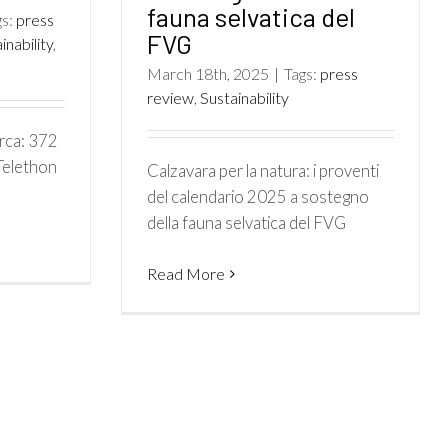
fauna selvatica del
gs:
press
FVG
inability
,
March 18th, 2025
|
Tags:
press
review
,
Sustainability
erca: 372
 Telethon
Calzavara per la natura: i proventi
del calendario 2025 a sostegno
della fauna selvatica del FVG
Read More