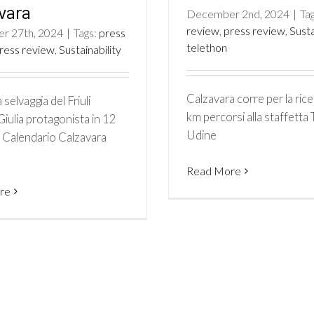
vara
December 2nd, 2024
|
Ta
review
,
press review
,
Susta
r 27th, 2024
|
Tags:
press
telethon
ress review
,
Sustainability
Calzavara corre per la ric
 selvaggia del Friuli
km percorsi alla staffetta
iulia protagonista in 12
Udine
l Calendario Calzavara
Read More
re