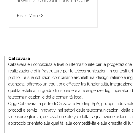
al seminario di Confindustria Udine
Read More
Calzavara
Calzavara è riconosciuta a livello internazionale per la progettazione
realizzazione di infrastrutture per le telecomunicazioni in contesti urb
profilo. Le sue soluzioni combinano architettura, design italiano e in
avanzata, offrendo un equilibrio efficace tra funzionalità, integrazion
qualità estetica, in grado di rispondere alle esigenze degli operatori d
telecomunicazioni e delle comunità locali.
Oggi Calzavara fa parte di Calzavara Holding SpA, gruppo industrial
prodotti e servizi innovativi nei settori delle telecomunicazioni, della
videosorveglianza, dell’aviation safety e della segnalazione ostacoli a
approccio orientato alla qualità, alla competitività e alla crescita di l